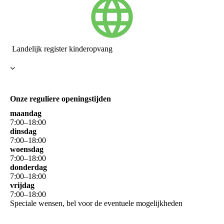
Landelijk register kinderopvang
Onze reguliere openingstijden
maandag
7
:
00
–
18
:
00
dinsdag
7
:
00
–
18
:
00
woensdag
7
:
00
–
18
:
00
donderdag
7
:
00
–
18
:
00
vrijdag
7
:
00
–
18
:
00
Speciale wensen, bel voor de eventuele mogelijkheden